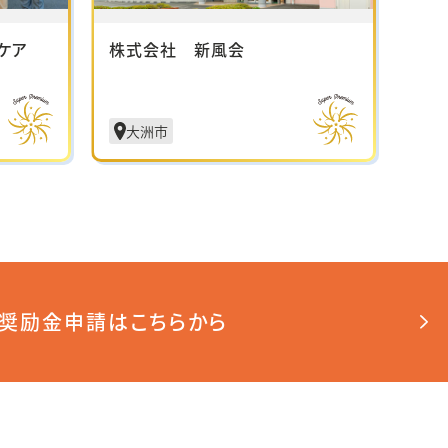
ケア
株式会社 新風会
医療
大洲市
松
奨励金申請はこちらから