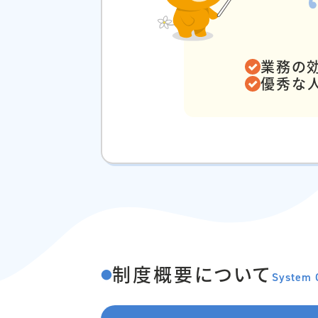
業務の
優秀な
制度概要について
●
System 