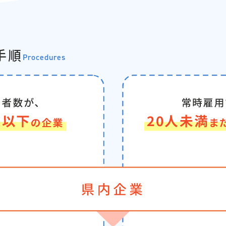
手順
Procedures