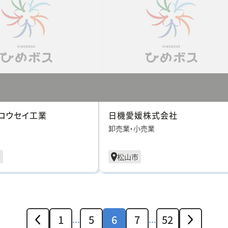
コウセイ工業
日機愛媛株式会社
卸売業・小売業
市
松山市
1
5
6
7
52
...
...