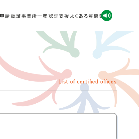
申請
認証事業所一覧
認証支援
よくある質問集
List of certi
fi
ed of
fi
ces