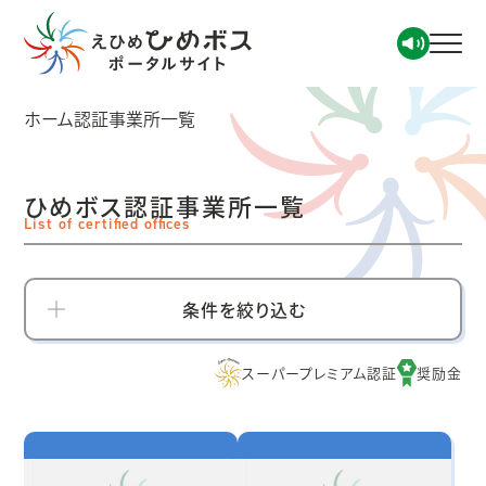
ホーム
認証事業所一覧
ひめボス認証事業所一覧
List of certi
fi
ed of
fi
ces
条件を絞り込む
スーパープレミアム認証
奨励金