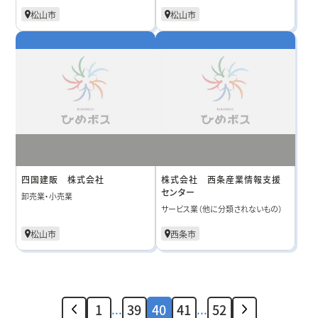
松山市
松山市
四国建販 株式会社
株式会社 西条産業情報支援
センター
卸売業・小売業
サービス業（他に分類されないもの）
松山市
西条市
1
39
40
41
52
...
...